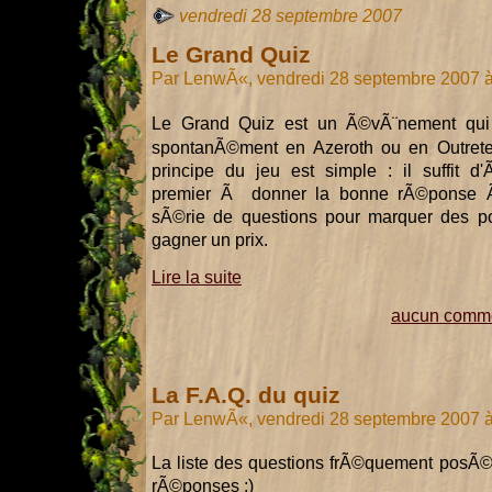
vendredi 28 septembre 2007
Le Grand Quiz
Par LenwÃ«, vendredi 28 septembre 2007 
Le Grand Quiz est un Ã©vÃ¨nement qui 
spontanÃ©ment en Azeroth ou en Outrete
principe du jeu est simple : il suffit d'Ã
premier Ã donner la bonne rÃ©ponse
sÃ©rie de questions pour marquer des po
gagner un prix.
Lire la suite
aucun comme
La F.A.Q. du quiz
Par LenwÃ«, vendredi 28 septembre 2007 
La liste des questions frÃ©quement posÃ©es 
rÃ©ponses ;)