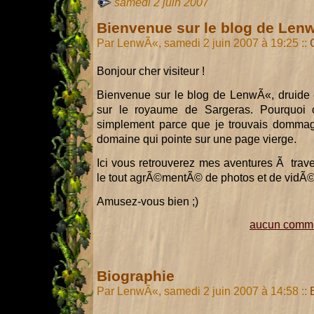
samedi 2 juin 2007
Bienvenue sur le blog de Len
Par LenwÃ«, samedi 2 juin 2007 à 19:25
::
Bonjour cher visiteur !
Bienvenue sur le blog de LenwÃ«, druide e
sur le royaume de Sargeras. Pourquoi 
simplement parce que je trouvais dommag
domaine qui pointe sur une page vierge.
Ici vous retrouverez mes aventures Ã traver
le tout agrÃ©mentÃ© de photos et de vidÃ
Amusez-vous bien ;)
aucun comme
Biographie
Par LenwÃ«, samedi 2 juin 2007 à 14:58
::