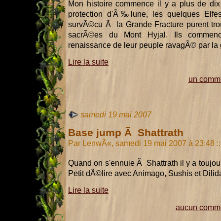
Mon histoire commence il y a plus de di
protection d'Ã‰lune, les quelques Elfes
survÃ©cu Ã la Grande Fracture purent trou
sacrÃ©es du Mont Hyjal. Ils commencÃ
renaissance de leur peuple ravagÃ© par la 
Lire la suite
un comme
samedi 19 mai 2007
Base jump Ã Shattrath
Par LenwÃ«, samedi 19 mai 2007 à 23:48
::
Quand on s'ennuie Ã Shattrath il y a toujo
Petit dÃ©lire avec Animago, Sushis et Dilid
Lire la suite
aucun comme