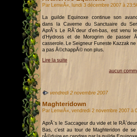
Par LenwÃ«, lundi 3 décembre 2007 à 23:
La guilde Equinoxe continue son ava
dans la Caverne du Sanctuaire du Ser
AprÃ¨s Le RÃ´deur d'en-bas, est venu le
d'Hydross et de Morogrim de passer 
casserole. Le Seigneur Funeste Kazzak ne
a pas Ã©chappÃ© non plus.
Lire la suite
aucun comme
vendredi 2 novembre 2007
Maghteridown
Par LenwÃ«, vendredi 2 novembre 2007 à 
AprÃ¨s le Saccageur du vide et le RÃ´deur
Bas, c'est au tour de Maghteridon de se 
rÃ©duire en cendres par la guilde Equinoxe