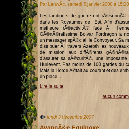
Par LenwÃ«, samedi 5 janvier 2008 à 15:2
Les tambours de guerre ont rÃ©sonnÃ© 
dans les Royaumes de l'Est. Afin d'assu
meilleure rÃ©activitÃ© face Ã l'enne
GÃ©nÃ©ralissime Bolvar Fordragon a 
un messager spÃ©cial, le Convoyeur. Sa mi
distribuer Ã travers Azeroth les nouveaux
de mission aux diffÃ©rents gÃ©nÃ©r
d'assurer sa sÃ©curitÃ©, une imposante 
Hurlevent. Pas moins de 100 gardes du cor
Mais la Horde Ã©tait au courant et des e
en place...
Lire la suite
aucun comme
lundi 3 décembre 2007
AvancÃ©e Equinoxe