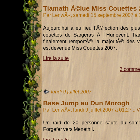
Tiamath Ã©lue Miss Couettes 
Par LenwÃ«, samedi 15 septembre 2007 à
Aujourd'hui a eu lieu l'Ã©lection des plus
couettes de Sargeras Ã Hurlevent. Tia
finalement remportÃ© la majoritÃ© des v
est devenue Miss Couettes 2007.
Lire la suite
3 commen
lundi 9 juillet 2007
Base Jump au Dun Morogh
Par LenwÃ«, lundi 9 juillet 2007 à 01:27
::
V
Un raid de 20 personne saute du som
Forgefer vers Menethil.
Lire la suite