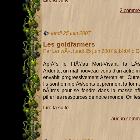
2 commen
lundi 25 juin 2007
Les goldfarmers
Par LenwÃ«, lundi 25 juin 2007 à 14:04
::
G
AprÃ¨s le FlÃ©au Mort-Vivant, la LÃ
Ardente, un mal nouveau venu d'un autre 
envahit progressivement Azeroth et l'Outret
Ils sont omniprÃ©sents et prennent la form
nÃ´tres pour se fondre dans la masse af
piller les ressources de notre monde. On les
Lire la suite
aucun comme