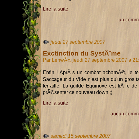
Lire la suite
un comme
jeudi 27 septembre 2007
Exctinction du SystÃ¨me
Par LenwÃ«, jeudi 27 septembre 2007 à 21
Enfin ! AprÃ¨s un combat acharnÃ©, le ter
Saccageur du Vide n'est plus qu'un gros t
ferraille. La guilde Equinoxe est fiÃ¨re de
prÃ©senter ce nouveau down ;)
Lire la suite
aucun comme
samedi 15 septembre 2007