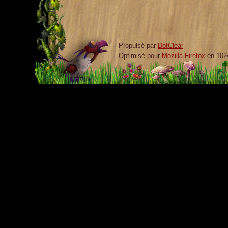
Propulsé par
DotClear
Optimisé pour
Mozilla Firefox
en 102