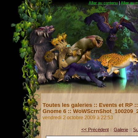
Aller au contenu
|
Aller au 
Toutes les galeries
::
Events et RP
:
Gnome 6
::
WoWScrnShot_100209_2
vendredi 2 octobre 2009 à 22:53
<< Précédent
::
Galerie
::
Su