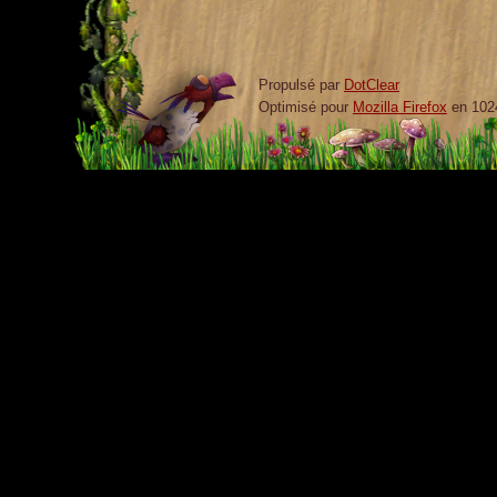
Propulsé par
DotClear
Optimisé pour
Mozilla Firefox
en 102