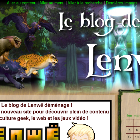
Aller au contenu
|
Aller au menu
|
Aller à la recherche
|
Dernières images
Le blog de Lenwë déménage !
e nouveau site pour découvrir plein de contenu
lun
mar
 culture geek, le web et les jeux vidéo !
5
6
12
13