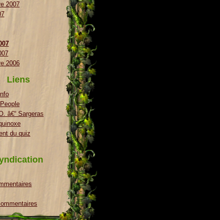
e 2007
07
2007
007
e 2006
Liens
nfo
 People
. â€“ Sargeras
quinoxe
nt du quiz
yndication
ommentaires
 commentaires