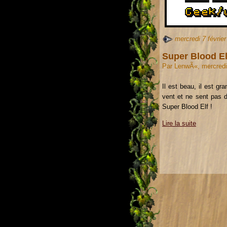
mercredi 7 févrie
Super Blood El
Par LenwÃ«, mercredi 
Il est beau, il est gr
vent et ne sent pas d
Super Blood Elf !
Lire la suite