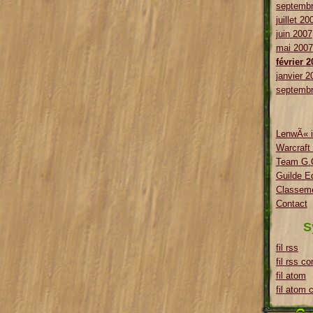
septembr
juillet 20
juin 2007
mai 2007
février 
janvier 2
septembr
LenwÃ« i
Warcraft
Team G.O
Guilde E
Classeme
Contact
S
fil rss
fil rss c
fil atom
fil atom