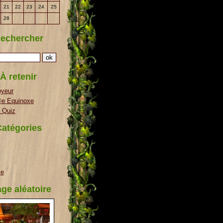
21
22
23
24
25
28
echercher
À retenir
oyeur
e Equinoxe
 Quiz
atégories
ie
ge aléatoire