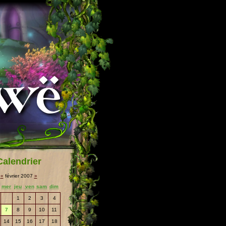
Calendrier
«
février 2007
»
mer
jeu
ven
sam
dim
1
2
3
4
7
8
9
10
11
14
15
16
17
18