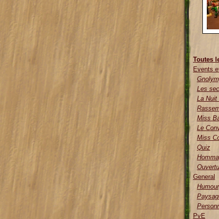
Toutes l
Events e
Gnolym
Les sec
La Nuit
Rassem
Miss Ba
Le Con
Miss Co
Quiz
Hommag
Ouvertu
General
Humour,
Paysag
Person
PvE