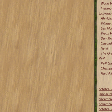
World 
Instanc
Explorati
Ahn'Qir
Village
Les Mo
Vieux F
Dun Mo
Cascad
Hyjal
The Gr
PvP
PvP Sa
Champs 
Raid Al
octobre 
janvier 2
décembr
novembr
octobre 