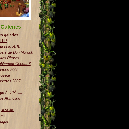
Galeries
es galeries
t RP
piades 2010
rets de Dun Morogh
 des Pirates
blement Gnome 6
rrens 2008
voyeur
uettes 2007
e Ã StÃ«lla
re Ahn Qiraj
 Insolite
es
nages