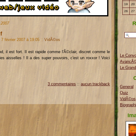
19
20
26
27
R
r 2007
f
7 février 2007 à 19:05
::
VidÃ©os
and, il est fort. Il est rapide comme l'Ã©clair, discret comme le
Le Conv
es aisselles ! Il a des super pouvoirs, c'est un roxxor ! Voici
AvancÃ©
Le Grand
C
3 commentaires
::
aucun trackback
General
Quiz
VidÃ©os
Biograph
Ima