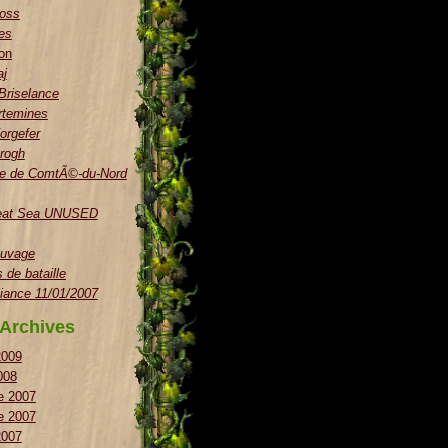
boss
es
on
aj
 Briselance
rtemines
orgefer
rogh
e de ComtÃ©-du-Nord
eat Sea UNUSED
uvage
de bataille
liance 11/01/2007
Archives
2009
008
e 2007
e 2007
2007