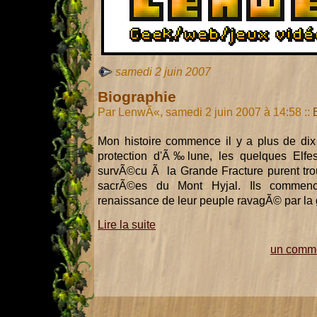
samedi 2 juin 2007
Biographie
Par LenwÃ«, samedi 2 juin 2007 à 14:58
::
Mon histoire commence il y a plus de di
protection d'Ã‰lune, les quelques Elfes
survÃ©cu Ã la Grande Fracture purent trou
sacrÃ©es du Mont Hyjal. Ils commencÃ
renaissance de leur peuple ravagÃ© par la 
Lire la suite
un comme