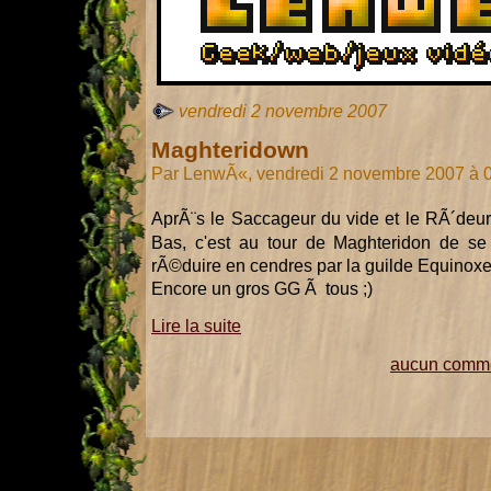
vendredi 2 novembre 2007
Maghteridown
Par LenwÃ«, vendredi 2 novembre 2007 à 
AprÃ¨s le Saccageur du vide et le RÃ´deur
Bas, c'est au tour de Maghteridon de se 
rÃ©duire en cendres par la guilde Equinoxe
Encore un gros GG Ã tous ;)
Lire la suite
aucun comme