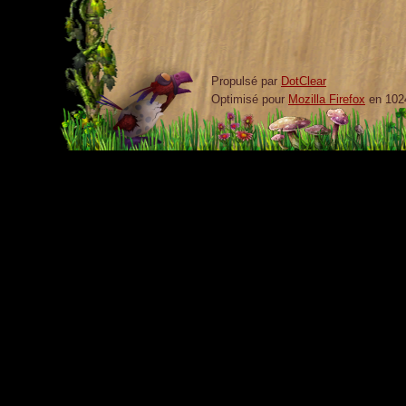
Propulsé par
DotClear
Optimisé pour
Mozilla Firefox
en 102