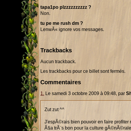
tapa1po plzzzzzzzzzz ?
Non.
tu pe me rush dm ?
LenwÃ« ignore vos messages.
Trackbacks
Aucun trackback.
Les trackbacks pour ce billet sont fermés.
Commentaires
1.
Le samedi 3 octobre 2009 à 09:48, par
S
Zut zut ^^
J'espÃ©rais bien pouvoir en faire profiter 
Ã§a trÃ¨s bon pour la culture gÃ©nÃ©rale