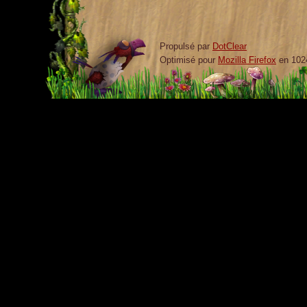
Propulsé par
DotClear
Optimisé pour
Mozilla Firefox
en 102