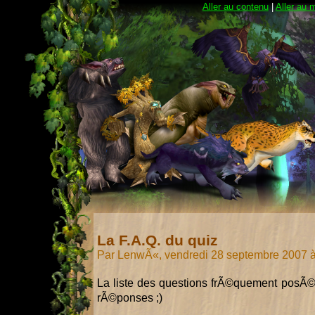
Aller au contenu
|
Aller au 
La F.A.Q. du quiz
Par LenwÃ«, vendredi 28 septembre 2007 
La liste des questions frÃ©quement posÃ©es 
rÃ©ponses ;)