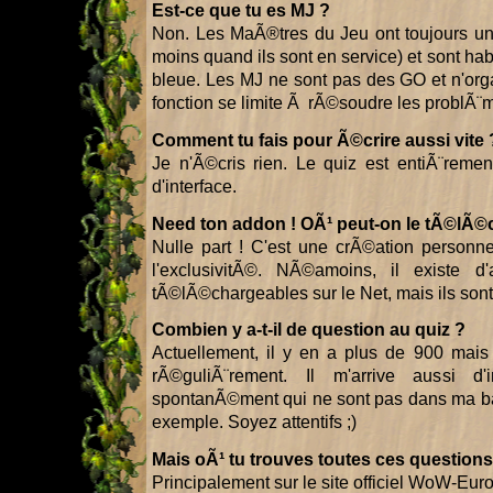
Est-ce que tu es MJ ?
Non. Les MaÃ®tres du Jeu ont toujours u
moins quand ils sont en service) et sont hab
bleue. Les MJ ne sont pas des GO et n'orga
fonction se limite Ã rÃ©soudre les problÃ¨
Comment tu fais pour Ã©crire aussi vite 
Je n'Ã©cris rien. Le quiz est entiÃ¨rem
d'interface.
Need ton addon ! OÃ¹ peut-on le tÃ©lÃ©
Nulle part ! C'est une crÃ©ation personn
l'exclusivitÃ©. NÃ©amoins, il existe 
tÃ©lÃ©chargeables sur le Net, mais ils sont
Combien y a-t-il de question au quiz ?
Actuellement, il y en a plus de 900 mais 
rÃ©guliÃ¨rement. Il m'arrive aussi d'
spontanÃ©ment qui ne sont pas dans ma bas
exemple. Soyez attentifs ;)
Mais oÃ¹ tu trouves toutes ces questions
Principalement sur le site officiel WoW-Eur