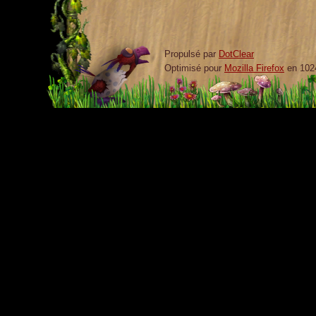
Propulsé par
DotClear
Optimisé pour
Mozilla Firefox
en 102