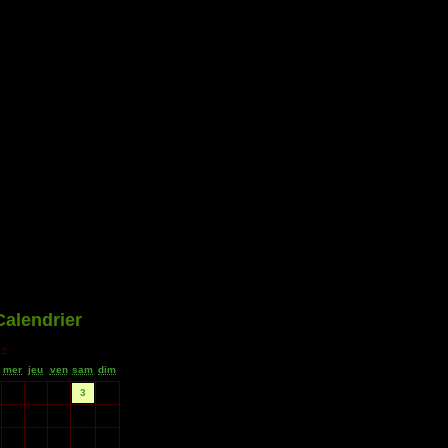
Calendrier
«
octobre 2009
mer
jeu
ven
sam
dim
1
2
3
4
7
8
9
10
11
14
15
16
17
18