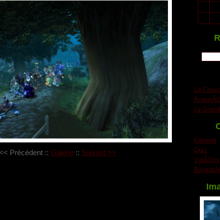
19
20
26
27
R
Le Conv
AvancÃ©
Le Grand
C
General
Quiz
<< Précédent
::
Galerie
::
Suivant >>
VidÃ©os
Biograph
Ima
our le moment.