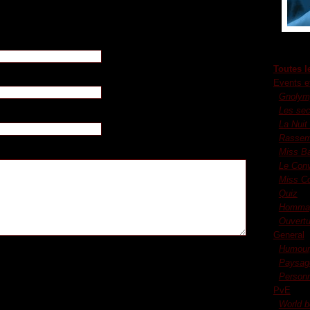
mentaire
Toutes l
Events e
Gnolym
Les sec
 :
La Nuit
Rassem
Miss Ba
Le Con
Miss Co
Quiz
Hommag
Ouvertu
General
Humour,
Paysag
 commentaire sera affiché comme du texte, les adresses
Person
rties automatiquement.
PvE
World 