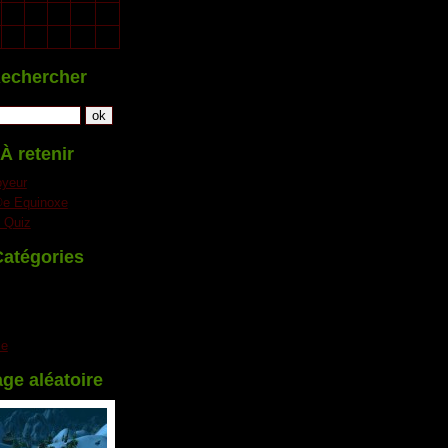
21
22
23
24
25
28
29
30
31
echercher
À retenir
oyeur
e Equinoxe
 Quiz
atégories
ie
ge aléatoire