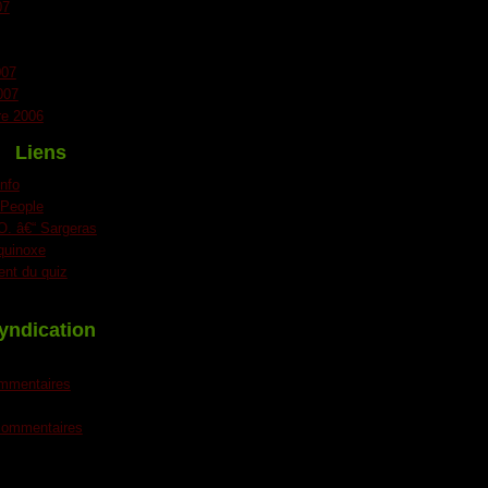
07
007
007
e 2006
Liens
nfo
 People
. â€“ Sargeras
quinoxe
nt du quiz
yndication
ommentaires
 commentaires