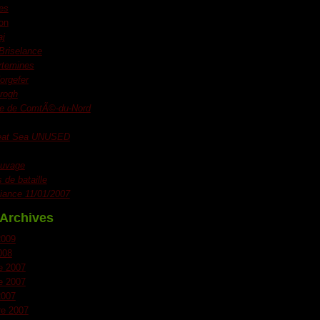
es
on
aj
 Briselance
rtemines
orgefer
rogh
e de ComtÃ©-du-Nord
eat Sea UNUSED
uvage
de bataille
liance 11/01/2007
Archives
2009
008
e 2007
e 2007
2007
e 2007