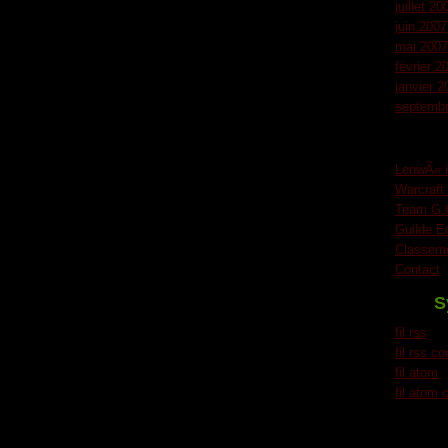
juillet 20
juin 2007
mai 2007
février 2
janvier 2
septembr
LenwÃ« i
Warcraft
Team G.O
Guilde E
Classeme
Contact
S
fil rss
fil rss c
fil atom
fil atom