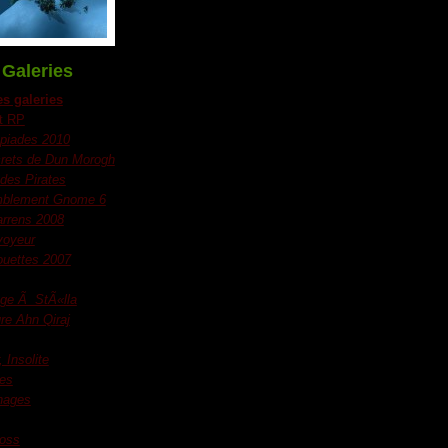
Galeries
es galeries
t RP
piades 2010
rets de Dun Morogh
 des Pirates
blement Gnome 6
rrens 2008
voyeur
uettes 2007
e Ã StÃ«lla
re Ahn Qiraj
 Insolite
es
nages
boss