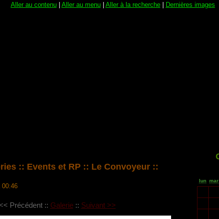
Aller au contenu
|
Aller au menu
|
Aller à la recherche
|
Dernières images
ries
::
Events et RP
::
Le Convoyeur
::
lun
mar
à 00:46
5
6
<< Précédent
::
Galerie
::
Suivant >>
12
13