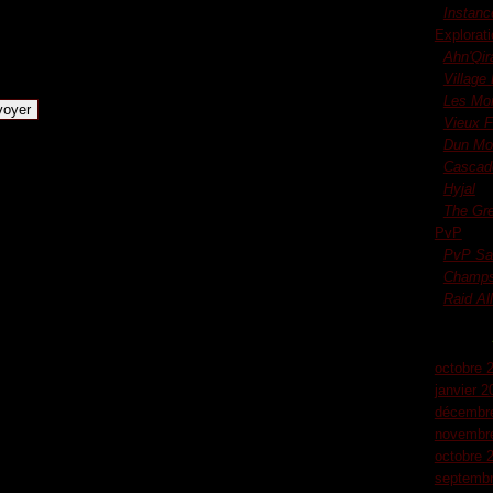
Instanc
jour d'aujourd'hui pour pouvoir poster :
Explorati
Ahn'Qir
 mes informations
Village
Les Mo
Vieux F
Dun Mo
Cascad
Hyjal
The Gr
PvP
PvP Sa
Champs 
Raid Al
octobre 
janvier 2
décembr
novembr
octobre 
septembr