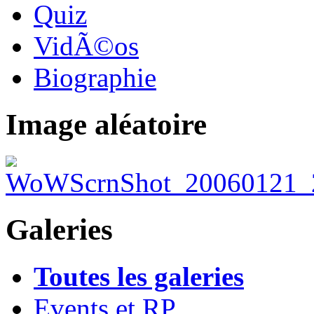
Quiz
VidÃ©os
Biographie
Image aléatoire
Galeries
Toutes les galeries
Events et RP