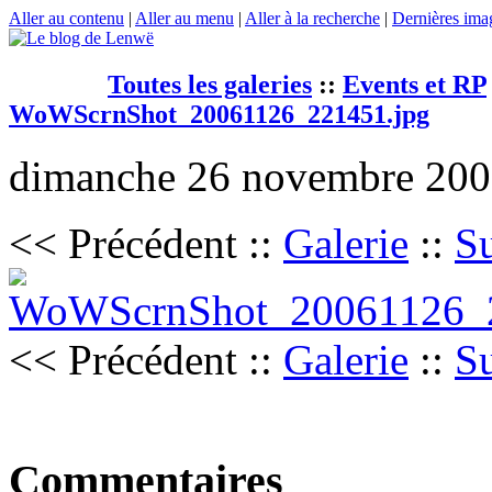
Aller au contenu
|
Aller au menu
|
Aller à la recherche
|
Dernières ima
Toutes les galeries
::
Events et RP
WoWScrnShot_20061126_221451.jpg
dimanche 26 novembre 200
<< Précédent
::
Galerie
::
S
<< Précédent
::
Galerie
::
S
Commentaires