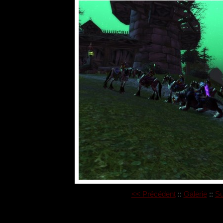
<< Précédent
::
Galerie
::
Su