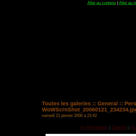
Aller au contenu
|
Aller au 
Toutes les galeries
::
General
::
Per
WoWScrnShot_20060121_234234.jp
samedi 21 janvier 2006 à 23:42
<< Précédent
::
Galerie
::
Su