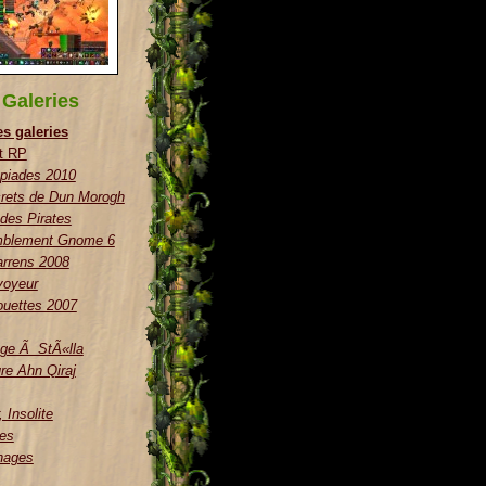
Galeries
es galeries
t RP
piades 2010
rets de Dun Morogh
 des Pirates
blement Gnome 6
rrens 2008
voyeur
uettes 2007
e Ã StÃ«lla
re Ahn Qiraj
 Insolite
es
nages