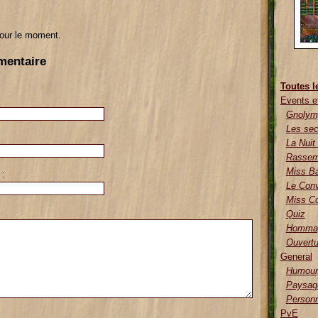
our le moment.
mentaire
Toutes l
Events e
Gnolym
Les sec
La Nuit
Rassem
Miss Ba
 :
Le Con
Miss Co
Quiz
Hommag
Ouvertu
General
Humour,
Paysag
Person
PvE