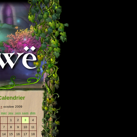
Calendrier
«
octobre 2009
mer
jeu
ven
sam
dim
1
2
3
4
7
8
9
10
11
14
15
16
17
18