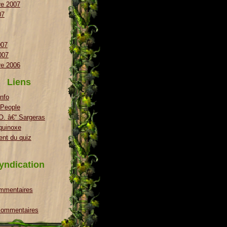
e 2007
07
007
007
e 2006
Liens
nfo
 People
. â€“ Sargeras
quinoxe
nt du quiz
yndication
ommentaires
 commentaires