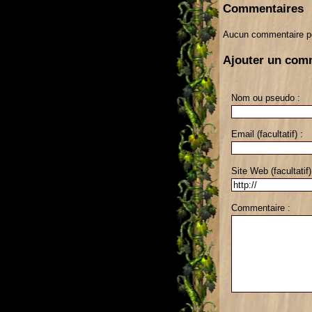
Commentaires
Aucun commentaire p
Ajouter un com
Nom ou pseudo :
Email (facultatif) :
Site Web (facultatif)
Commentaire :