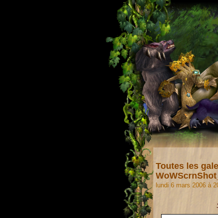
Toutes les gale
WoWScrnShot_
lundi 6 mars 2006 à 2