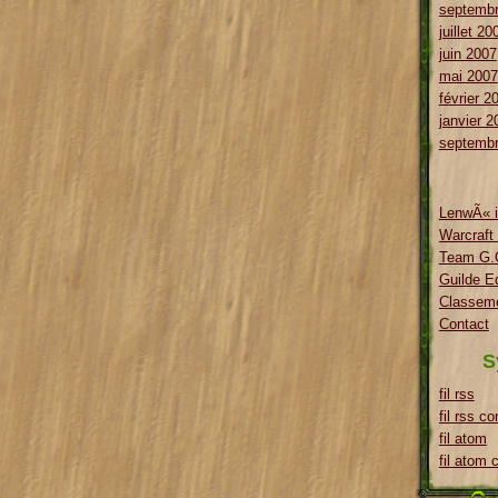
septembr
juillet 20
juin 2007
mai 2007
février 2
janvier 2
septembr
LenwÃ« i
Warcraft
Team G.O
Guilde E
Classeme
Contact
S
fil rss
fil rss c
fil atom
fil atom