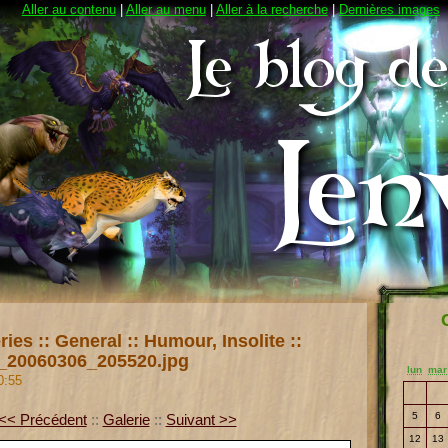
Aller au contenu
|
Aller au menu
|
Aller à la recherche
|
Dernières images
ries
::
General
::
Humour, Insolite
::
20060306_205520.jpg
lun
mar
0:55
5
6
<< Précédent
::
Galerie
::
Suivant >>
12
13