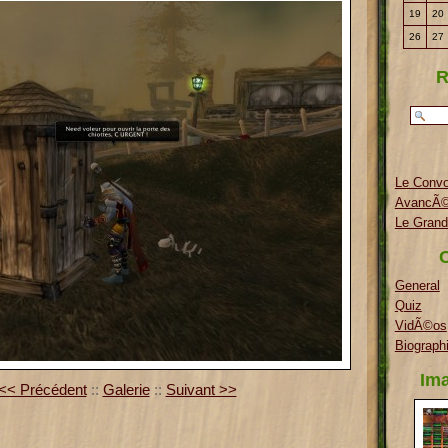
19
20
26
27
R
Le Conv
AvancÃ©
Le Grand
C
General
Quiz
VidÃ©os
Biograph
Ima
<< Précédent
::
Galerie
::
Suivant >>