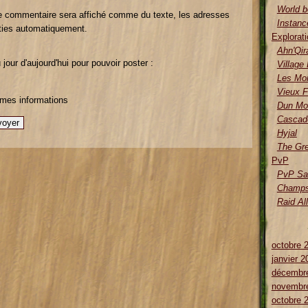
World 
 commentaire sera affiché comme du texte, les adresses
Instanc
rties automatiquement.
Explorati
Ahn'Qir
jour d'aujourd'hui pour pouvoir poster :
Village
Les Mo
Vieux F
 mes informations
Dun Mo
Cascad
Hyjal
The Gr
PvP
PvP Sa
Champs 
Raid Al
octobre 
janvier 2
décembr
novembr
octobre 