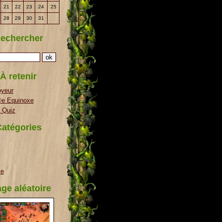
21
22
23
24
25
28
29
30
31
echercher
À retenir
oyeur
e Equinoxe
 Quiz
atégories
ie
ge aléatoire