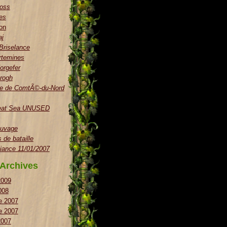
boss
es
on
aj
 Briselance
rtemines
orgefer
rogh
e de ComtÃ©-du-Nord
eat Sea UNUSED
uvage
de bataille
liance 11/01/2007
Archives
2009
008
e 2007
e 2007
2007